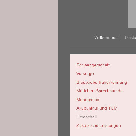
Willkommen
Leist
Schwangerschaft
Vorsorge
Brustkrebs-früherkennung
Mädchen-Sprechstunde
Menopause
Akupunktur und TCM
Ultraschall
Zusätzliche Leistungen