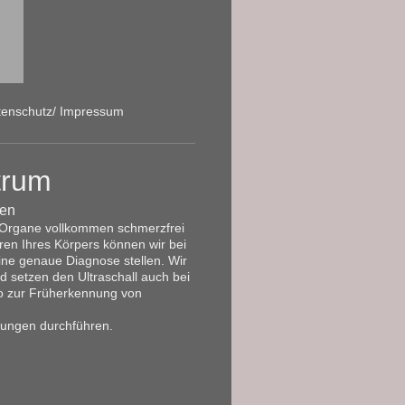
tenschutz/ Impressum
trum
gen
en Organe vollkommen schmerzfrei
uren Ihres Körpers können wir bei
ine genaue Diagnose stellen. Wir
d setzen den Ultraschall auch bei
so zur Früherkennung von
hungen durchführen.